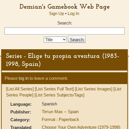
Demian's Gamebook Web Page
Sign Up
•
Log In
Search:
Search
Type:
Series - Elige tu propia aventura (1983-
1998, Spain)
Please
log in
to leave a comment.
[List All Series]
[List Series Full Text]
[List Series Images]
[List
Series People]
[List Series Subjects/Tags]
Spanish
Language:
Timun Mas
--
Spain
Publisher:
Format : Paperback
Category:
Choose Your Own Adventure (1979-1998)
Translated