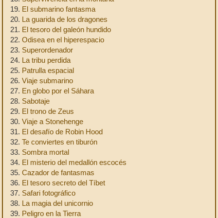
19.
El submarino fantasma
20.
La guarida de los dragones
21.
El tesoro del galeón hundido
22.
Odisea en el hiperespacio
23.
Superordenador
24.
La tribu perdida
25.
Patrulla espacial
26.
Viaje submarino
27.
En globo por el Sáhara
28.
Sabotaje
29.
El trono de Zeus
30.
Viaje a Stonehenge
31.
El desafío de Robin Hood
32.
Te conviertes en tiburón
33.
Sombra mortal
34.
El misterio del medallón escocés
35.
Cazador de fantasmas
36.
El tesoro secreto del Tíbet
37.
Safari fotográfico
38.
La magia del unicornio
39.
Peligro en la Tierra