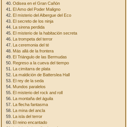
40.
Odisea en el Gran Cañón
41.
El Amo del Poder Maligno
42.
El misterio del Albergue del Eco
43.
El secreto de los ninja
44.
La sirena perdida
45.
El misterio de la habitación secreta
46.
La trompeta del terror
47.
La ceremonia del té
48.
Más allá de la frontera
49.
El Triángulo de las Bermudas
50.
Regreso a la cueva del tiempo
51.
La cimitarra de plata
52.
La maldición de Batterslea Hall
53.
El rey de la seda
54.
Mundos paralelos
55.
El misterio del rock and roll
56.
La montaña del águila
57.
La flecha fantasma
58.
La mina del ancla
59.
La isla del terror
60.
El reino encantado