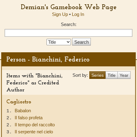
Demian's Gamebook Web Page
Sign Up
•
Log In
Search:
Search
Type:
Person - Bianchini, Federico
Items with "Bianchini,
Sort by:
Series
Title
Year
Federico" as Credited
Author
Cagliostro
Babalon
1.
Il falso profeta
2.
Il tempo del raccolto
2.
Il serpente nel cielo
3.